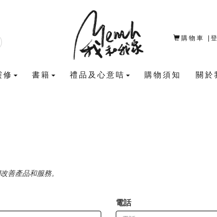
購物車
|
靈修
書籍
禮品及心意咭
購物須知
關於
們改善產品和服務。
電話