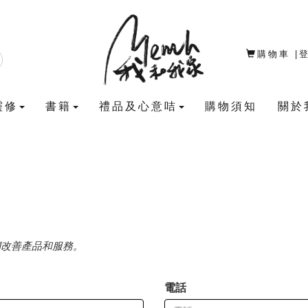
購物車
|
靈修
書籍
禮品及心意咭
購物須知
關於
們改善產品和服務。
電話