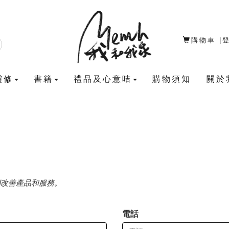
購物車
|
靈修
書籍
禮品及心意咭
購物須知
關於
們改善產品和服務。
電話