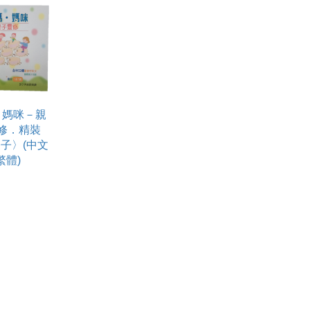
．媽咪－親
修．精裝
子〉(中文
繁體)