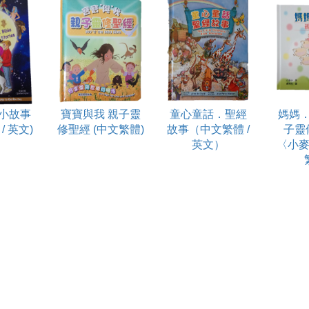
小故事
寶寶與我 親子靈
童心童話．聖經
媽媽
/ 英文)
修聖經 (中文繁體)
故事（中文繁體 /
子靈
英文）
〈小麥