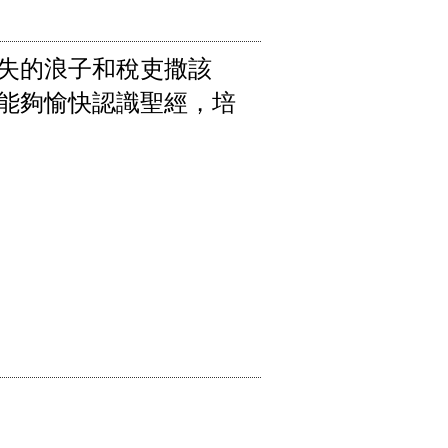
失的浪子和稅吏撒該
能夠愉快認識聖經，培