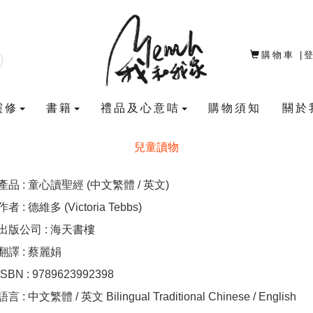
購物車
|
靈修
書籍
禮品及心意咭
購物須知
關於
兒童讀物
產品 : 童心讀聖經 (中文繁體 / 英文)
作者 : 德維多 (Victoria Tebbs)
出版公司 : 海天書樓
翻譯 : 蔡麗娟
ISBN : 9789623992398
語言 : 中文繁體 / 英文 Bilingual Traditional Chinese / English