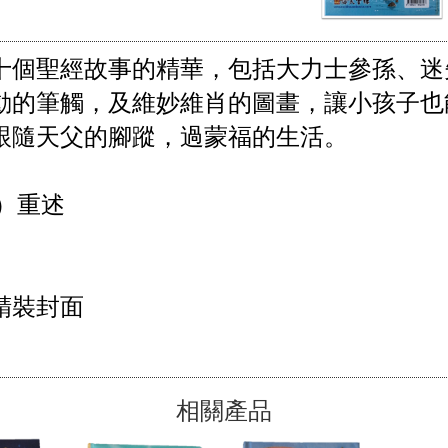
十個聖經故事的精華，包括大力士參孫、迷
動的筆觸，及維妙維肖的圖畫，讓小孩子也
隨天父的腳蹤，過蒙福的生活。 

s）重述

裝封面

相關產品