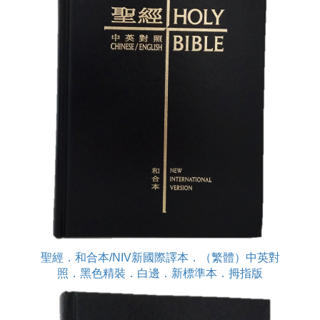
聖經．和合本/NIV新國際譯本．（繁體）中英對
照．黑色精裝．白邊．新標準本．拇指版