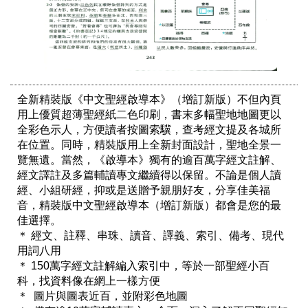
全新精裝版《中文聖經啟導本》（增訂新版）不但內頁
用上優質超薄聖經紙二色印刷，書末多幅聖地地圖更以
全彩色示人，方便讀者按圖索驥，查考經文提及各城所
在位置。同時，精裝版用上全新封面設計，聖地全景一
覽無遺。當然，《啟導本》獨有的逾百萬字經文註解、
經文譯註及多篇輔讀專文繼續得以保留。不論是個人讀
經、小組研經，抑或是送贈予親朋好友，分享佳美福
音，精裝版中文聖經啟導本（增訂新版）都會是您的最
佳選擇。

＊ 經文、註釋、串珠、讀音、譯義、索引、備考、現代
用詞八用

＊ 150萬字經文註解編入索引中，等於一部聖經小百
科，找資料像在網上一樣方便

＊  圖片與圖表近百，並附彩色地圖
