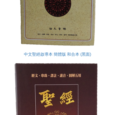
中文聖經啟導本 簡體版 和合本 (黑面)