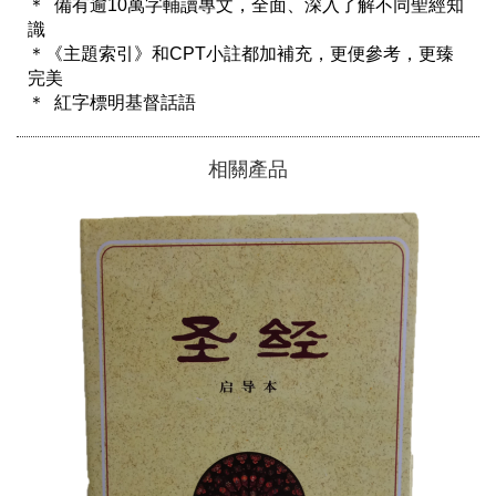
＊  備有逾10萬字輔讀專文，全面、深入了解不同聖經知
識

＊《主題索引》和CPT小註都加補充，更便參考，更臻
完美

＊  紅字標明基督話語
相關產品