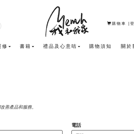
購物車
|
靈修
書籍
禮品及心意咭
購物須知
關於
們改善產品和服務。
電話