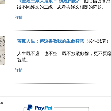
《聖經主線大追蹤－ 讀經日記》
  協助信徒養
蹤不同經文的主線，思考與經文相關的問題。
詳情
蒸氣人生：傳道書教我的生命智慧
（吳仲誠著）

人生既不虛，也不空；既不放縱歡愉，更不耍
智慧。
詳情
 as