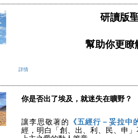
研讀版
幫助你更瞭
詳情
你是否出了埃及，就迷失在曠野？
讓李思敬著的
《五經行－妥拉中
經，明白「創、出、利、民、申」