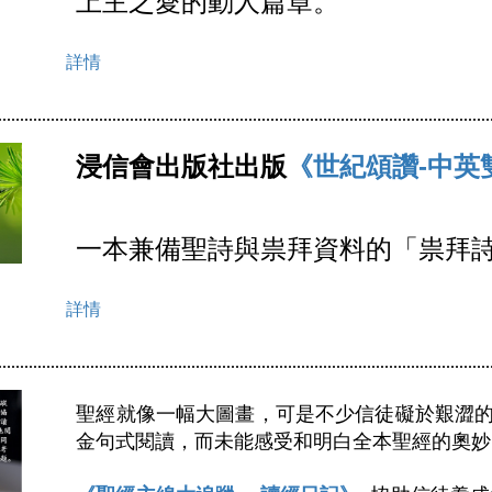
上主之愛的動人篇章。 
詳情
浸信會出版社出版
《世紀頌讚-中英
一本兼備聖詩與祟拜資料的「祟拜
詳情
聖經就像一幅大圖畫，可是不少信徒礙於艱澀
金句式閱讀，而未能感受和明白全本聖經的奧妙