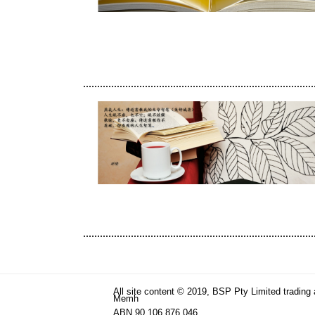
All site content © 2019, BSP Pty Limited trading
Memh
ABN 90 106 876 046