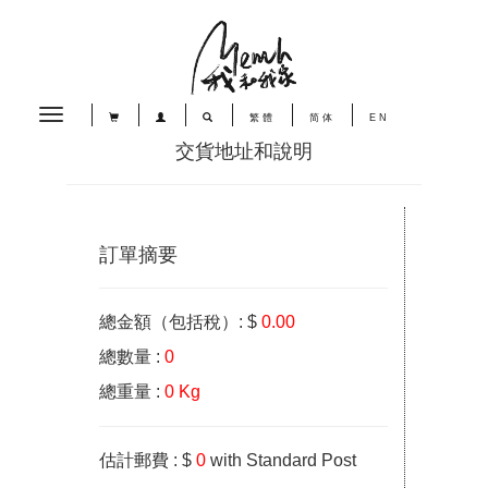
Toggle
繁體
简体
EN
navigation
交貨地址和說明
訂單摘要
總金額（包括稅）: $
0.00
總數量 :
0
總重量 :
0 Kg
估計郵費 : $
0
with Standard Post