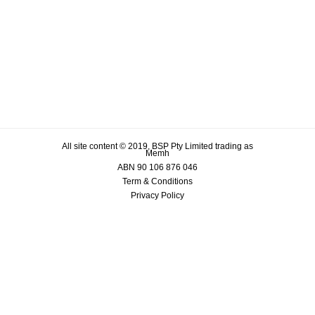
All site content © 2019, BSP Pty Limited trading as
Memh
ABN 90 106 876 046
Term & Conditions
Privacy Policy
Powered by The RHAN Pty Ltd.