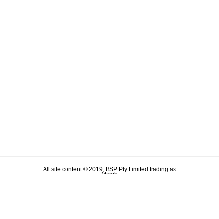
All site content © 2019, BSP Pty Limited trading as
Memh
ABN 90 106 876 046
Term & Conditions
Privacy Policy