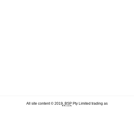
All site content © 2019, BSP Pty Limited trading as
Memh
ABN 90 106 876 046
Term & Conditions
Privacy Policy