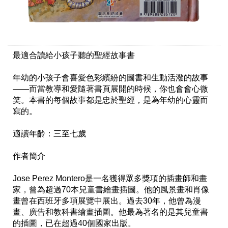
最適合讀給小孩子聽的聖經故事書

年幼的小孩子會喜愛色彩繽紛的圖書和生動活潑的故事
——而當教導和愛隨著書頁展開的時候，你也會會心微
笑。本書的每個故事都是忠於聖經，是為年幼的心靈而
寫的。

適讀年齡：三至七歲

作者簡介

Jose Perez Montero是一名獲得眾多獎項的插畫師和畫
家，曾為超過70本兒童書繪畫插圖。他的風景畫和肖像
畫曾在西班牙多項展覽中展出。過去30年，他曾為漫
畫、廣告和教科書繪畫插圖。他最為著名的是其兒童書
的插圖，已在超過40個國家出版。
