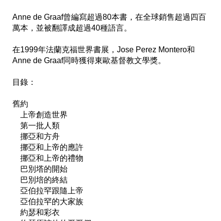
Anne de Graaf曾編寫超過80本書，在全球銷售超過四百
萬本，並被翻譯成超過40種語言。

在1999年法蘭克福世界書展，Jose Perez Montero和
Anne de Graaf同時獲得東歐基督教文學獎。

目錄：

舊約

　上帝創造世界

　第一批人類

　挪亞和方舟

　挪亞和上帝的應許

　挪亞和上帝的禮物

　巴別塔的開始

　巴別培的終結

　亞伯拉罕跟隨上帝

　亞伯拉罕的大家族

　約瑟和彩衣
