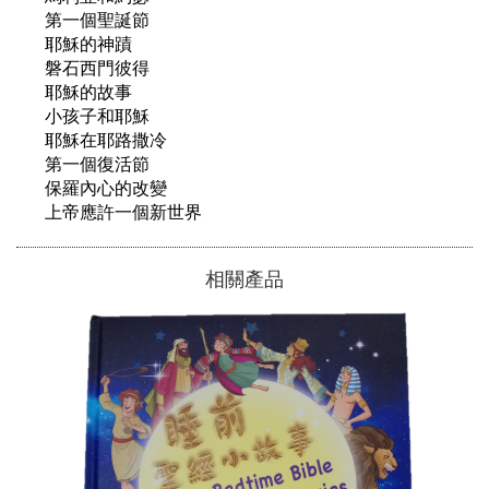
　第一個聖誕節

　耶穌的神蹟

　磐石西門彼得

　耶穌的故事

　小孩子和耶穌

　耶穌在耶路撒冷

　第一個復活節

　保羅內心的改變

相關產品