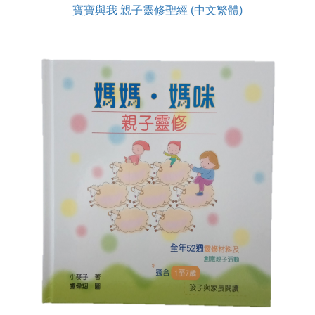
寶寶與我 親子靈修聖經 (中文繁體)