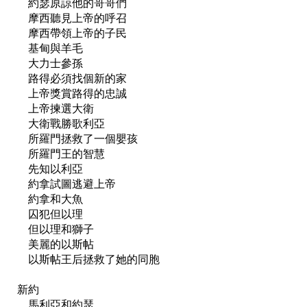
　約瑟原諒他的哥哥們

　摩西聽見上帝的呼召

　摩西帶領上帝的子民

　基甸與羊毛

　大力士參孫

　路得必須找個新的家

　上帝獎賞路得的忠誠

　上帝揀選大衛

　大衛戰勝歌利亞

　所羅門拯救了一個嬰孩

　所羅門王的智慧

　先知以利亞

　約拿試圖逃避上帝

　約拿和大魚

　囚犯但以理

　但以理和獅子

　美麗的以斯帖

　以斯帖王后拯救了她的同胞

新約

　馬利亞和約瑟
