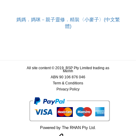
媽媽．媽咪－親子靈修．精裝〈小麥子〉(中文繁
體)
All site content © 2019, BSP Pty Limited trading as
Memh
ABN 90 106 876 046
Term & Conditions
Privacy Policy
Powered by The RHAN Pty Ltd.