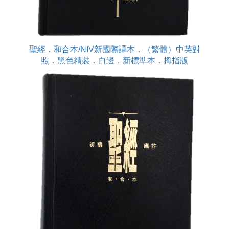
聖經．和合本/NIV新國際譯本．（繁體）中英對
照．黑色精裝．白邊．新標準本．拇指版