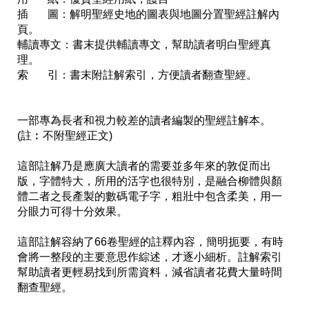
插       圖：解明聖經史地的圖表與地圖分置聖經註解內
頁。

輔讀專文：書末提供輔讀專文，幫助讀者明白聖經真
理。

索       引：書末附註解索引，方便讀者翻查聖經。

一部專為長者和視力較差的讀者編製的聖經註解本。

(註︰不附聖經正文)

這部註解乃是應廣大讀者的需要並多年來的敦促而出
版，字體特大，所用的活字也很特別，是融合柳體與顏
體二者之長產製的數碼電子字，粗壯中包含柔美，用一
分眼力可得十分效果。

這部註解容納了66卷聖經的註釋內容，簡明扼要，有時
會將一整段的主要意思作綜述，才逐小細析。註解索引
幫助讀者更輕易找到所需資料，減省讀者花費大量時間
翻查聖經。
