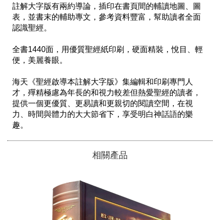
註解大字版有兩約導論，插印在書頁間的輔讀地圖、圖
表，並書末的輔助專文，參考資料豐富，幫助讀者全面
認識聖經。

全書1440面，用優質聖經紙印刷，硬面精裝，悅目、輕
便，美麗養眼。

海天《聖經啟導本註解大字版》集編輯和印刷專門人
才，殫精極慮為年長的和視力較差但熱愛聖經的讀者，
提供一個更優質、更易讀和更親切的閱讀空間，在視
力、時間與體力的大大節省下，享受明白神話語的樂
趣。
相關產品