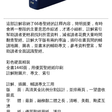
這部註解容納了66卷聖經的註釋內容，簡明扼要，有時
會將一整段的主要意思作綜述，才逐小細析。註解索引
幫助讀者更輕易找到所需資料，減省讀者花費大量時間
翻查聖經。註解大字版有兩約導論，插印在書頁間的輔
讀地圖、圖表，並書末的輔助專文，參考資料豐富，幫
助讀者全面認識聖經。

彩色硬面精裝

全書1440面，用優質聖經紙印刷

註解附圖片、專文、索引

註解、插圖、輔讀專文三用

版       面：高清黃金比例分割設計，並排兩頁，一望盡收
眼底

字       體：最新，融柳顏二體之長，清晰、美觀、剛柔互
濟

用       紙：優質聖經用紙，護目
