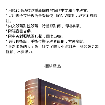
* 用現代漢語標點重新編排的簡體中文和合本經文。

* 采用現今英語教會最普遍使用的NIV譯本，經文附有脚
注。

* 內文段落對照段落，詩體節對節，清晰易讀。

* 附福音書合參。

* 附中英對照地圖16幅，圖表19個。

* 另設拇指版，手指位顯示經卷簡稱，方便翻閱。 

* 最新出版的大字版，經文字體大小達11級，讀起來更加
相關產品