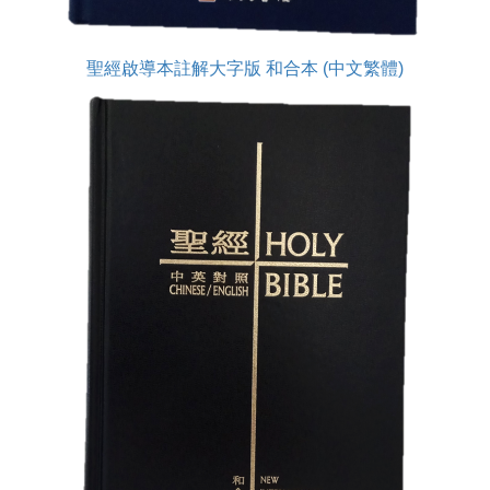
聖經啟導本註解大字版 和合本 (中文繁體)