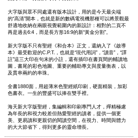
大字版與眾不同處還有版本設計，用的是今天最尖端
的“高清”開本，也就是新的數碼電視機那種可以將景觀最
舒適地收納在兩眼視覺範圍內的新設計：相對的二頁不
再是過去6:4，而是長方形16:9的新“黃金分割”。

新大字版不只有聖經《和合本》正文，還納入了《啟導
本》最受歡迎的C.P.T.，也就是“現代用詞”，“讀音”，“譯
註”這三大印在句末的小註，還有插印在書頁間的輔讀地
圖，書尾的彩色地圖、重要的輔助專文與度量衡表，以
及貫串兩約的串珠。

全書1880面，用超薄米色聖經紙印刷，硬面精裝，加彩
色書衣。一生的豐盛可以捧在雙手裡。

海天新大字版聖經，集編輯和印刷專門人才，殫精極慮
為年長的和視力較差但熱愛聖經的讀者，提供一個更
美、更易讀和更親切的閱讀空間，在視力、時間與體力
的大大節省下，得到更多的靈命增長。