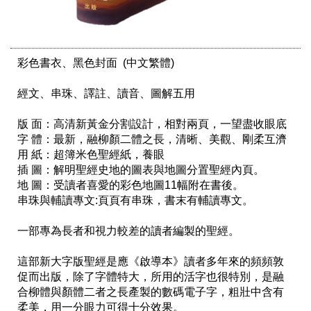
彩色書衣、黑色封面  (中文繁體)

經文、串珠、譯註、讀音、圖解五用

版 面：高清新黃金分割設計，相對兩頁，一望盡收眼底

字 體：最新，融柳顏二體之長，清晰、美觀、剛柔互濟

用 紙：超簿米色聖經紙，養眼

插 圖：解明聖經史地的圖表與地圖分置聖經內頁。

地 圖：受讀者喜愛的彩色地圖11幅附在書後。

串珠與輔讀專文:頁頁有串珠，書末有輔讀專文。

一部專為長者和視力較差的讀者編製的聖經。

這部新大字版聖經是應《啟導本》讀者多年來的頻頻敦
促而出版，除了字體特大，所用的活字也很特別，是融
合柳體與顏體二者之長產製的數碼電子字，粗壯中含有
柔美，用一分眼力可得十分效果。
