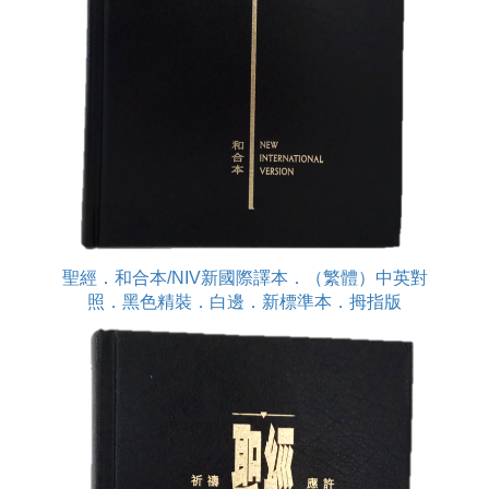
聖經．和合本/NIV新國際譯本．（繁體）中英對
照．黑色精裝．白邊．新標準本．拇指版