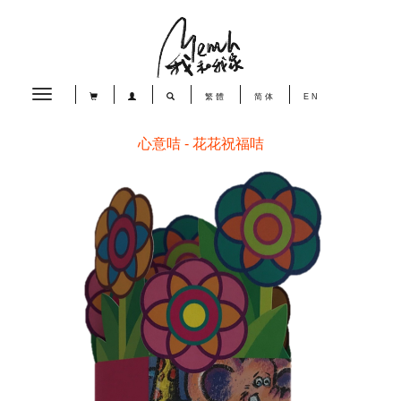
Toggle
繁體
简体
EN
navigation
心意咭 - 花花祝福咭