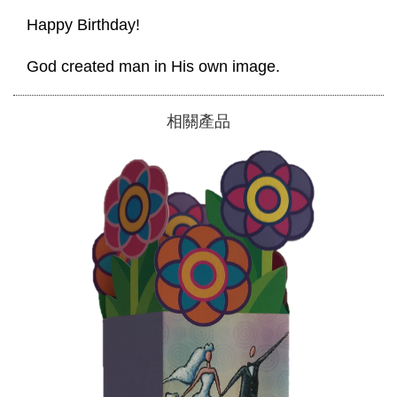
 Happy Birthday! 
 God created man in His own image. 
相關產品