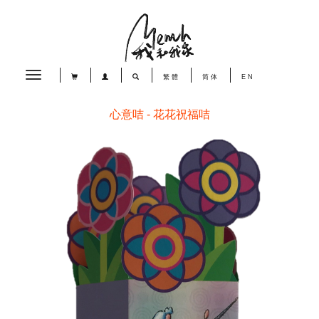
Toggle
繁體
简体
EN
navigation
心意咭 - 花花祝福咭