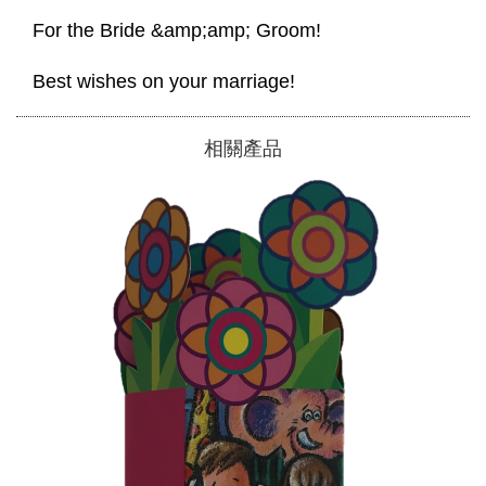
 For the Bride &amp;amp; Groom! 
 Best wishes on your marriage! 
相關產品