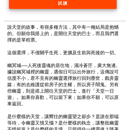
試讀
說天堂的故事，有很多種方法，其中有一種結局是抱憾
的。但願你我搭上的，是開往天堂的巴士，而且我們選
擇的是單程票。

這個選擇，不僅關乎生死，更擴及生前與死後的一切。

幽冥城──人死後靈魂的居住地，濕冷蒼茫，廣大無邊。
據說幽冥城裡的幽靈，遇假日可以出外旅行，這傳說可
信度不小，君不見有的幽靈選擇旅行回到塵世，戲弄靈
媒；有的去維護從前房子的主權，所以房子鬧鬼。另有
些幽靈，則是搭上開往天堂的巴士，進行「天堂一日
遊」。如果你喜歡，可以留下來；如果你不願，可以原
車返回。

是什麼樣的天堂，讓嚮往的幽靈望之卻步？是誰在那端
等待，令幽靈又憤又惱？是什麼樣的執念，讓整批幽靈
不惜折返？是什麼樣的天境，只留得住一縷靈魂？隨著