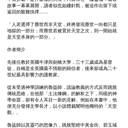
故事一幕幕展開，讀者似也如縷針氈，被迫作出留下或
返回的艱難抉擇……

「人若選擇了塵世而非天堂，終將發現塵世一向都只是
地獄的一部分；而塵世若被置於天堂之次，則一開始就
是天堂本身的一部分。」

作者簡介

先後任教於英國牛津與劍橋大學，三十三歲成為基督
徒，自稱是全英國最不情願的歸信者，後來卻成為二十
世紀最具影響力的護教家。

從未受過神學訓練的魯益師，談論教義的方式反而跳脫
傳統思維，在他那「土法煉鋼」的解析之下，同樣的神
學命題，卻有令人耳目一新的見解。例如在本書中，他
便充分發揮文學長才，以小說體裁闡明他獨特的「天堂
觀」。

魯益師以其靈巧的想像力，跳脫聖經中黃金街、碧玉城