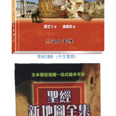
聖經淺析（中文繁體）