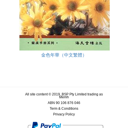
金色年華（中文繁體）
All site content © 2019, BSP Pty Limited trading as
Memh
ABN 90 106 876 046
Term & Conditions
Privacy Policy