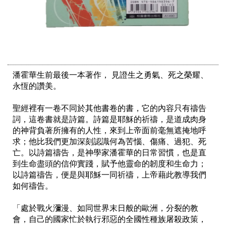
潘霍華生前最後一本著作， 見證生之勇氣、死之榮耀、
永恆的讚美。

聖經裡有一卷不同於其他書卷的書，它的內容只有禱告
詞，這卷書就是詩篇。詩篇是耶穌的祈禱，是道成肉身
的神背負著所擁有的人性，來到上帝面前毫無遮掩地呼
求；他比我們更加深刻認識何為苦惱、傷痛、過犯、死
亡。以詩篇禱告，是神學家潘霍華的日常習慣，也是直
到生命盡頭的信仰實踐，賦予他靈命的韌度和生命力；
以詩篇禱告，便是與耶穌一同祈禱，上帝藉此教導我們
如何禱告。

「處於戰火瀰漫、如同世界末日般的歐洲，分裂的教
會，自己的國家忙於執行邪惡的全國性種族屠殺政策，