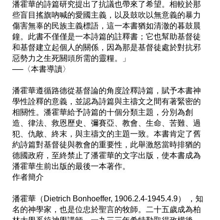
潘霍華的詩篇研究提出了抗議也帶來了希望。相較於那
些盲目搖旗吶喊的愛國主義，以及鼓吹以無意義的暴力
傷害無辜的民族主義標語，這一本書猶如清澈的暮鼓晨
鐘。此書不僅僅是一本詩篇的註釋書；它也幫助基督徒
和基督建立起個人的關係，因為那是基督徒處於對抗邪
惡勢力之生死關頭所需的靈糧。」

──〈本書導讀〉

潘霍華遵循路德從基督論的角度詮釋詩篇，賦予本書神
學性詮釋的意義，並認為詩篇與主禱文之間有著緊密的
相關性。潘霍華給予詩篇的十個分類主題，分別為創
造、律法、救恩歷史、彌賽亞、教會、生命、苦難、過
犯、仇敵、終末，與主禱文的主題一致。本書肯定了舊
約詩篇對基督徒與教會的重要性，此舉激怒當時排猶的
德國政府，至終禁止了潘霍華的文字出版，使本書成為
潘霍華生前出版的最後一本著作。

作者簡介

潘霍華（Dietrich Bonhoeffer, 1906.2.4-1945.4.9） ，知
名的神學家，也是位忠於聖言的牧師。二十五歲成為柏