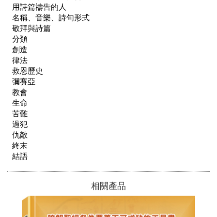
用詩篇禱告的人

名稱、音樂、詩句形式

敬拜與詩篇

分類

創造

律法

救恩歷史

彌賽亞

教會

生命

苦難

過犯

仇敵

終末

結語
相關產品