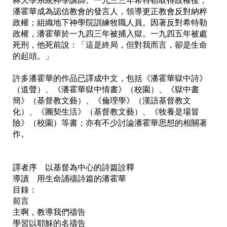
林大學系統神學講師。一九三三年希特勒取得政權後，
潘霍華成為認信教會的發言人，領導更正教會反對納粹
政權；組織地下神學院訓練牧職人員。因著反對希特勒
政權，潘霍華於一九四三年被捕入獄。一九四五年被處
死刑，他死前說：「這是終局，但對我而言，卻是生命
的起頭。」

許多潘霍華的作品已譯成中文，包括《潘霍華獄中詩》
（道聲）、《潘霍華獄中情書》（校園）、《獄中書
簡》（基督教文藝）、《倫理學》（漢語基督教文
化）、《團契生活》（基督教文藝）、《牧養是場冒
險》（校園）等書；亦有不少討論潘霍華思想的相關著
作。

譯者序　以基督為中心的詩篇詮釋

導讀　用生命誦禱詩篇的潘霍華

目錄： 

前言

主啊，教導我們禱告

學習以耶穌的名禱告
