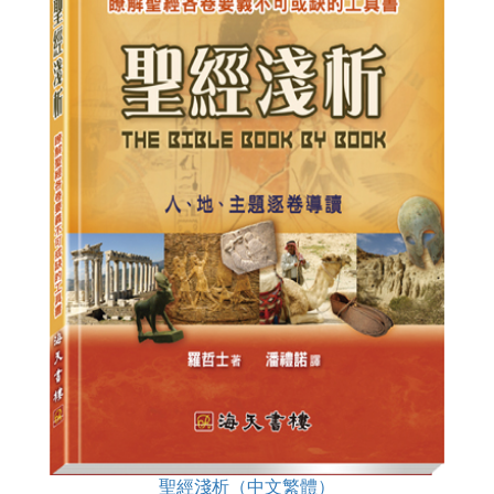
聖經淺析（中文繁體）