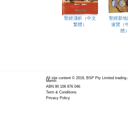
聖經淺析（中文
聖經新地
繁體）
速覽（
體
All site content © 2019, BSP Pty Limited trading
Memh
ABN 90 106 876 046
Term & Conditions
Privacy Policy