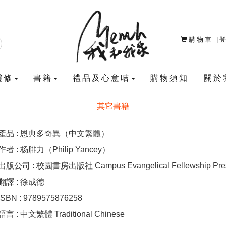
購物車
|
靈修
書籍
禮品及心意咭
購物須知
關於
其它書籍
產品 : 恩典多奇異（中文繁體）
作者 : 杨腓力（Philip Yancey）
出版公司 : 校園書房出版社 Campus Evangelical Fellewship Pre
翻譯 : 徐成德
ISBN : 9789575876258
語言 : 中文繁體 Traditional Chinese