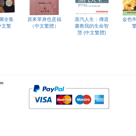
圖全集
原來單身也是福
蒸汽人生：傳道
金色
中文繁
（中文繁體）
書教我的生命智
）
慧 (中文繁體)
 as
Powered by The RHAN Pty Ltd.