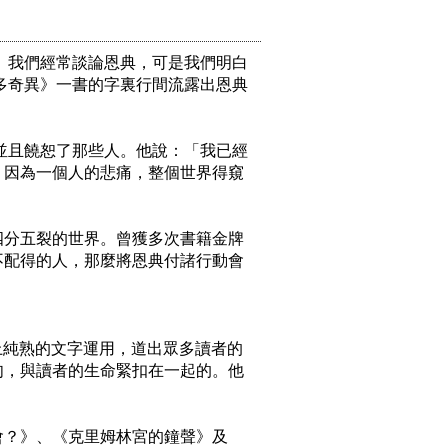
 我們經常談論恩典，可是我們明白
多奇異》一書的字裏行間流露出恩典
並且饒恕了那些人。他說：「我已經
：因為一個人的悲痛，整個世界得窺
四分五裂的世界。曾獲多次書籍金牌
不配得的人，那麼將恩典付諸行動會
，加上純熟的文字運用，道出眾多讀者的
肉，與讀者的生命緊扣在一起的。他
會？》、《克里姆林宮的鐘聲》及