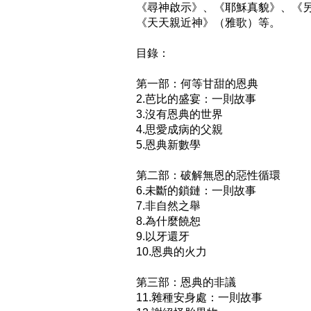
《尋神啟示》、《耶穌真貌》、《
《天天親近神》（雅歌）等。

目錄：

第一部：何等甘甜的恩典

2.芭比的盛宴：一則故事

3.沒有恩典的世界

4.思愛成病的父親

5.恩典新數學

第二部：破解無恩的惡性循環

6.未斷的鎖鏈：一則故事

7.非自然之舉

8.為什麼饒恕

9.以牙還牙

10.恩典的火力

第三部：恩典的非議

11.雜種安身處：一則故事
