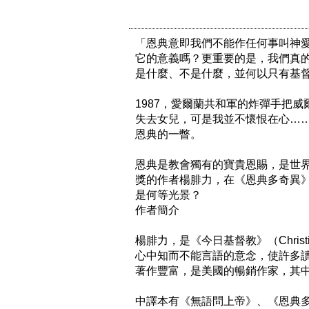
「恩典意即我們不能作任何事叫神
它的意義嗎？更重要的是，我們真
是什麼、不是什麼，並何以只有基督
1987，愛爾蘭共和軍的炸彈手把
失去女兒，可是我並不懷恨在心…
恩典的一瞥。

恩典是教會獨有的寶貴恩賜，是世
獎的作者楊腓力，在《恩典多奇異
是何等光景？

作者簡介

楊腓力，是《今日基督教》（Chris
心中知而不能言語的意念，使許多
著作豐富，是美國的暢銷作家，其中六
中譯本有《無語問上帝》、《恩典