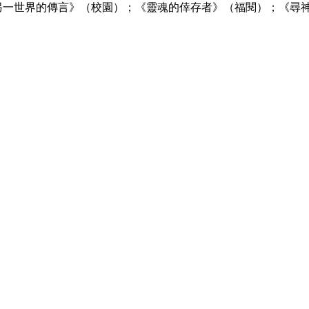
另一世界的傳言》（校園）；《靈魂的倖存者》（福閱）；《尋