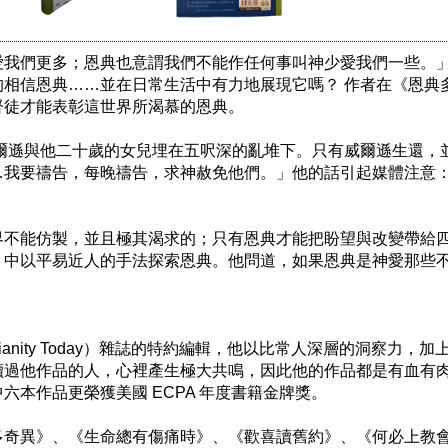
愛我們更多；恩典也意謂我們不能作任何事叫神少愛我們一些。」
的相信恩典……並在日常生活中有力地展現它嗎？ 作者在《恩典
徒才能表彰這世界所渴慕的恩典。

威爾遜與他二十歲的女兒埋在五呎深的亂堆下。只有威爾遜生還，
…我要禱告，每晚禱告，求神赦免他們。」他的話引起媒體注意
界不能仿製，並且極其渴求的；只有恩典才能把盼望與改變帶給
》中以平易近人的手法探索恩典。他問道，如果恩典是神愛那些
tianity Today）雜誌的特約編輯，他以比常人深層的洞察力
讀過他作品的人，心裡產生極大共鳴，因此他的作品都是有血有
本作品更榮獲美國 ECPA 年度書籍金牌獎。

多奇異》、《生命總有傷痛時》、《歡喜讀舊約》、《何必上教