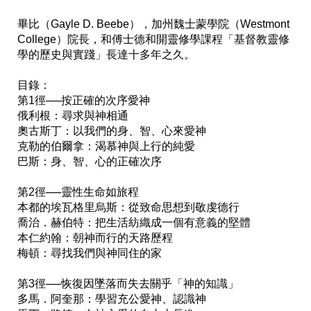
畢比（Gayle D. Beebe），加州魏士蒙學院（Westmont 
College）院長，和傅士德和開靈修學課程「基督教靈修
學的歷史與實踐」長達十多年之久。

目錄：

第1徑──按正確的次序愛神

俄利根：尋求與神相通 

奧古斯丁：以我們的身、智、心來愛神

克勒的伯爾拿：渴慕神與上行的純愛

巴斯：身、智、心的正確次序 

第2徑──靈性生命如旅程 

本都的埃瓦格里烏斯：從致命思想到敬虔德行

喬治．赫伯特：把生活紡織成一個有意義的堅體 

本仁約翰：朝神而行的天路歷程

梅頓：尋找我們與神同住的家

第3徑──恢復因墜落而失去關乎「神的知識」

多馬．阿奎那：學習充公愛神、認識神
