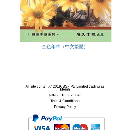
金色年華（中文繁體）
All site content © 2019, BSP Pty Limited trading as
Memh
ABN 90 106 876 046
Term & Conditions
Privacy Policy