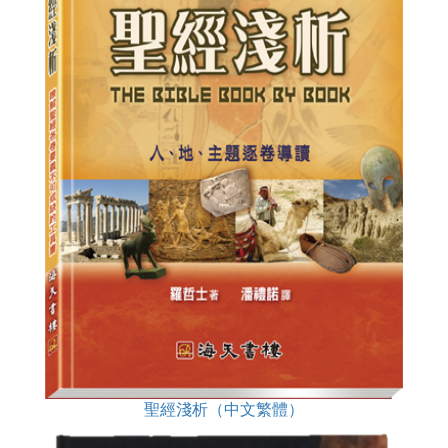
聖經淺析（中文繁體）