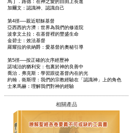
馬丁．路德：在神之愛的自由上長進

加爾文：認識神、認識自己 

第4徑──親近耶穌基督

亞西西的方濟：世界為我們的修道院

波拿文土拉：在基督裡的豐盛生命

金碧士：效法基督

羅耀拉的依納爵：愛基督的奧秘引導

第5徑──按正確的次序經歷神

諾域治的猶利安：包裏於神的良善中

喬治．弗克斯：學習跟從基督內在的光

約翰．衛斯理：我們的宗教經驗在「認識神」上的角色

士來馬赫：理解我們對神的經驗
相關產品