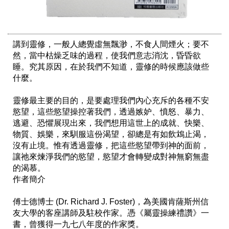
講到靈修，一般人總覺虛無飄渺，不食人間煙火；要不
然，當中枯燥乏味的過程，使我們意志消沈，昏昏欲
睡。究其原因，在於我們不知道，靈修的時候應該做些
什麼。

靈修最主要的目的，是要處理我們內心充斥的各種不安
慾望，這些慾望操控著我們，透過嫉妒、憤怒、暴力、
逃避、恐懼展現出來，我們想用這世上的成就、快樂、
物質、娛樂，來馴服這份渴望，卻總是有如飲鴆止渴，
沒有止境。惟有透過靈修，把這些慾望帶到神的面前，
讓祂來煉淨我們的慾望，慾望才會轉變成對神無窮無盡
的渴慕。 

作者簡介

傅士德博士 (Dr. Richard J. Foster)，為美國肯薩斯州信
友大學的客座講師及駐校作家。憑《屬靈操練禮讚》一
書，曾獲得一九七八年度的作家獎。
