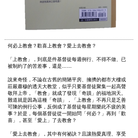
何必上教會？歡喜上教會？愛上去教會？

「上教會」，到底是件基督徒每週例行、不得不做、已
被制約了的苦差事，還是……

說來奇怪，不論在古舊的簡陋平房、擁擠的都市大樓或
莊嚴肅穆的透天大教堂，似乎只要基督徒聚集一起高聲
敬拜上帝，「教會」就成了發現「奇蹟」的福地洞天。
難道就是因為這種「奇蹟」，「上教會」不再只是乏善
可陳的例行公事，反倒成了基督徒每星期樂此不疲的美
事？於是，每個基督徒從一開始問「何必？」再到「歡
喜」，甚至「愛上」了去教會？

「愛上去教會」，其中有何祕訣？且讓熱愛真理、享受