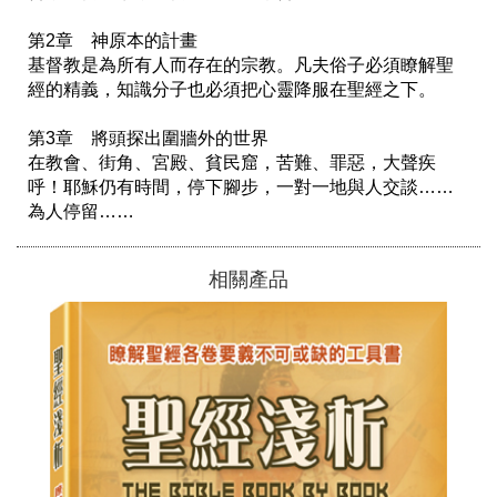
第2章　神原本的計畫

基督教是為所有人而存在的宗教。凡夫俗子必須瞭解聖
經的精義，知識分子也必須把心靈降服在聖經之下。

第3章　將頭探出圍牆外的世界

在教會、街角、宮殿、貧民窟，苦難、罪惡，大聲疾
呼！耶穌仍有時間，停下腳步，一對一地與人交談……
相關產品