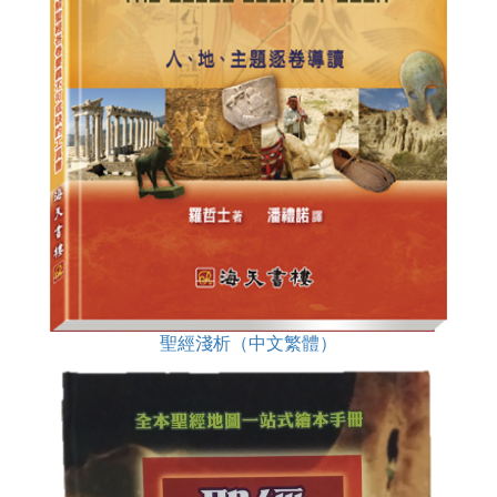
聖經淺析（中文繁體）