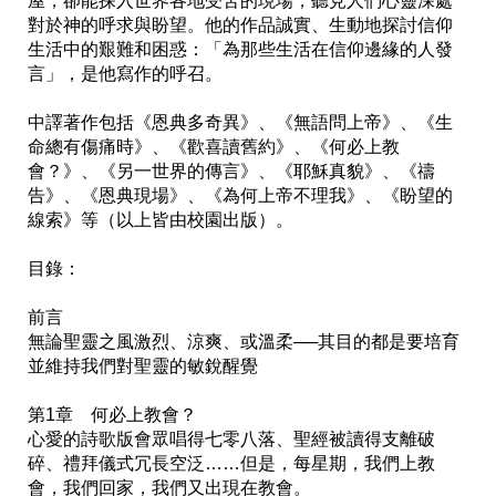
屋，卻能探入世界各地受苦的現場，聽見人們心靈深處
對於神的呼求與盼望。他的作品誠實、生動地探討信仰
生活中的艱難和困惑：「為那些生活在信仰邊緣的人發
言」，是他寫作的呼召。

中譯著作包括《恩典多奇異》、《無語問上帝》、《生
命總有傷痛時》、《歡喜讀舊約》、《何必上教
會？》、《另一世界的傳言》、《耶穌真貌》、《禱
告》、《恩典現場》、《為何上帝不理我》、《盼望的
線索》等（以上皆由校園出版）。

目錄：

前言

無論聖靈之風激烈、涼爽、或溫柔──其目的都是要培育
並維持我們對聖靈的敏銳醒覺

第1章　何必上教會？

心愛的詩歌版會眾唱得七零八落、聖經被讀得支離破
碎、禮拜儀式冗長空泛……但是，每星期，我們上教
會，我們回家，我們又出現在教會。
