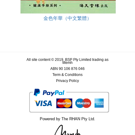
金色年華（中文繁體）
All site content © 2019, BSP Pty Limited trading as
Memh
ABN 90 106 876 046
Term & Conditions
Privacy Policy
Powered by The RHAN Pty Ltd.