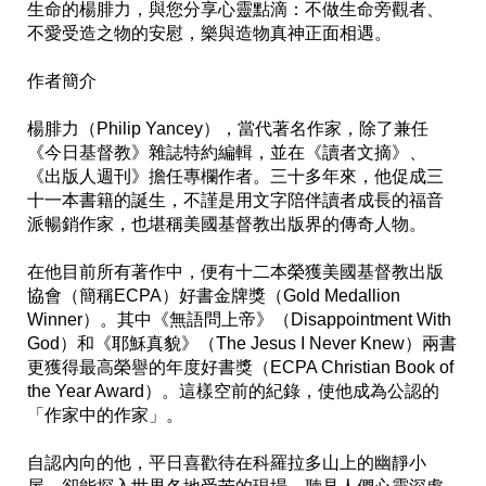
生命的楊腓力，與您分享心靈點滴：不做生命旁觀者、
不愛受造之物的安慰，樂與造物真神正面相遇。 

作者簡介

楊腓力（Philip Yancey），當代著名作家，除了兼任
《今日基督教》雜誌特約編輯，並在《讀者文摘》、
《出版人週刊》擔任專欄作者。三十多年來，他促成三
十一本書籍的誕生，不謹是用文字陪伴讀者成長的福音
派暢銷作家，也堪稱美國基督教出版界的傳奇人物。

在他目前所有著作中，便有十二本榮獲美國基督教出版
協會（簡稱ECPA）好書金牌獎（Gold Medallion 
Winner）。其中《無語問上帝》（Disappointment With 
God）和《耶穌真貌》（The Jesus I Never Knew）兩書
更獲得最高榮譽的年度好書獎（ECPA Christian Book of 
the Year Award）。這樣空前的紀錄，使他成為公認的
「作家中的作家」。

自認內向的他，平日喜歡待在科羅拉多山上的幽靜小