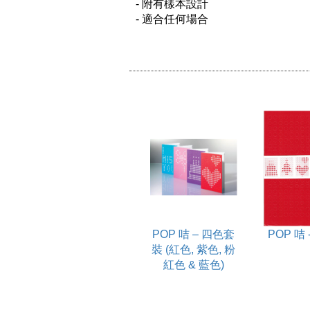
- 附有樣本設計

- 適合任何場合

POP 咭 – 四色套
POP 咭 
裝 (紅色, 紫色, 粉
紅色 & 藍色)