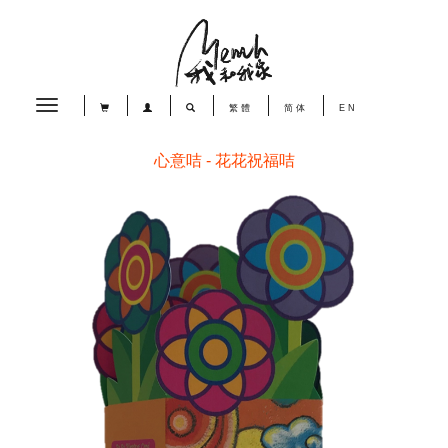
Toggle
繁體
简体
EN
navigation
心意咭 - 花花祝福咭