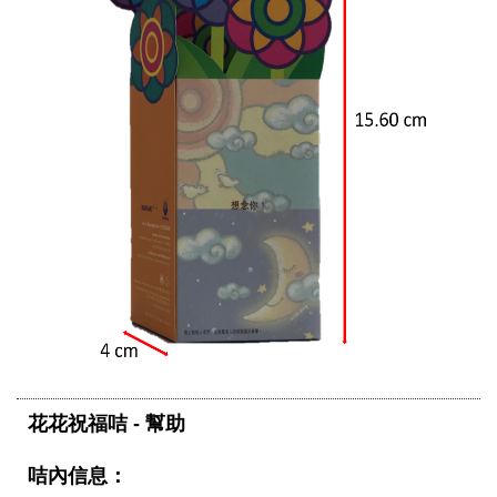
花花祝福咭 - 幫助
咭內信息：