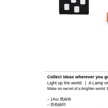
Collect ideas wherever you go
Light up the world.  |  A Lamp 
Make no secret of a brighter world. 
– 14oz 黑綿布

– 四色絲印
