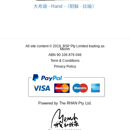
大布袋 - Hand -《耶穌 · 比喻》
All site content © 2019, BSP Pty Limited trading as
Memh
ABN 90 106 876 046
Term & Conditions
Privacy Policy
Powered by The RHAN Pty Ltd.