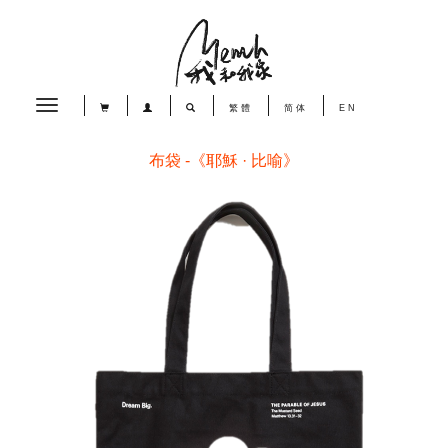
Toggle
繁體
简体
EN
navigation
布袋 -《耶穌 · 比喻》