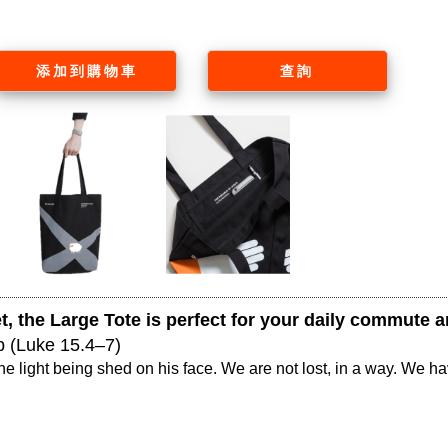
添加到購物車
查詢
, the Large Tote is perfect for your daily commute a
p (Luke 15.4–7) 
 light being shed on his face. We are not lost, in a way. We have