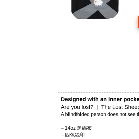
Designed with an inner pocket
Are you lost?  |  The Lost Shee
A blindfolded person does not see the
– 14oz 黑綿布

– 四色絲印
