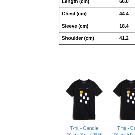
  Length (cm)
66.0
  Chest (cm)
44.4
  Sleeve (cm)
18.4
  Shoulder (cm)
41.2
T-恤 - Candle
T 恤 - C
(Size: S) -《耶穌
(Size: M