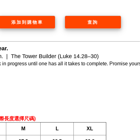
添加到購物車
查詢
ar. 
ish.  |  The Tower Builder (Luke 14.28–30)
 in progress until one has all it takes to complete. Promise yours
際長度選擇尺碼) 
M
L
XL