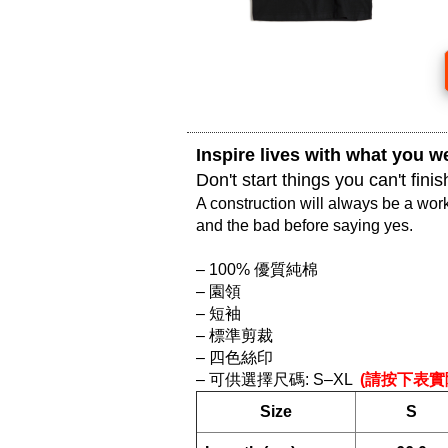
Inspire lives with what you we
Don't start things you can't fin
A construction will always be a work
and the bad before saying yes.

– 100% 優質純棉

– 園領

– 短袖

– 標準剪裁

– 四色絲印

– 可供選擇尺碼: S–XL 
 (請按下表實
Size
S