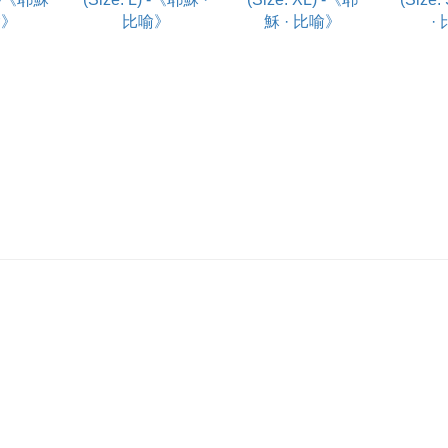
喻》
比喻》
穌 · 比喻》
·
 as
Powered by The RHAN Pty Ltd.