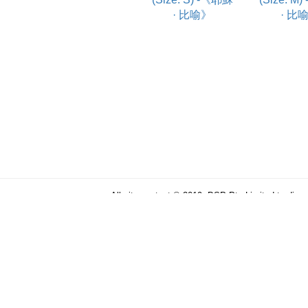
· 比喻》
· 比
All site content © 2019, BSP Pty Limited trading
Memh
ABN 90 106 876 046
Term & Conditions
Privacy Policy