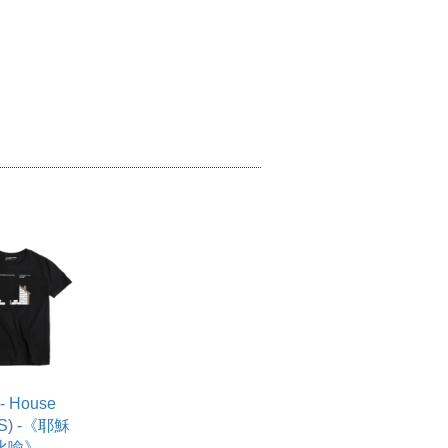
- House
: S) -《耶穌
 比喻》