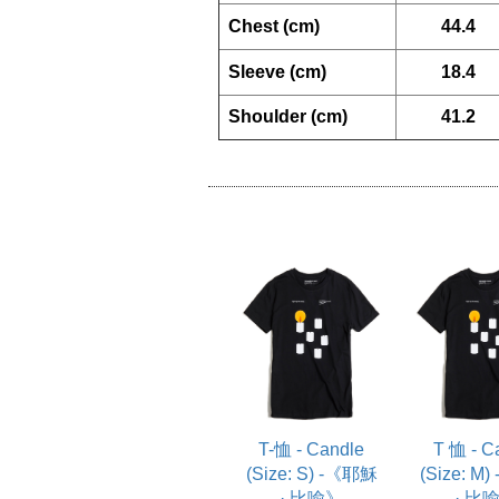
  Chest (cm)
44.4
  Sleeve (cm)
18.4
  Shoulder (cm)
41.2
T-恤 - Candle
T 恤 - C
(Size: S) -《耶穌
(Size: M
· 比喻》
· 比