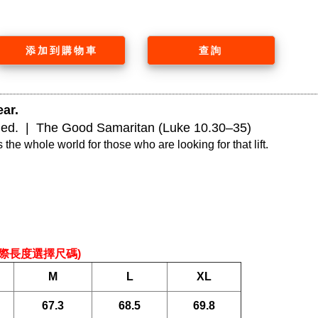
添加到購物車
查詢
ar. 
ed.  |  The Good Samaritan (Luke 10.30–35)
 the whole world for those who are looking for that lift.

際長度選擇尺碼) 
M
L
XL
67.3
68.5
69.8