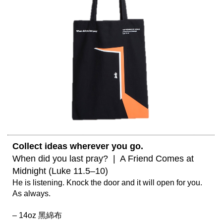
Collect ideas wherever you go. 
When did you last pray?  |  A Friend Comes at 
Midnight (Luke 11.5–10) 
He is listening. Knock the door and it will open for you. 
As always. 

– 14oz 黑綿布
