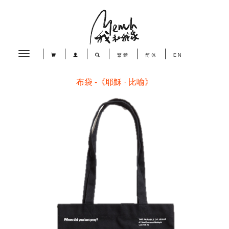
Toggle
繁體
简体
EN
navigation
布袋 -《耶穌 · 比喻》