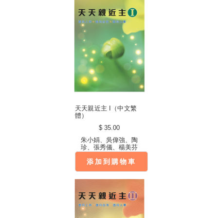
天天親近主 I（中文繁
體）
$ 35.00
朱小娟、吳偉強、陶
珍、張秀儀、楊美芬
添加到購物車