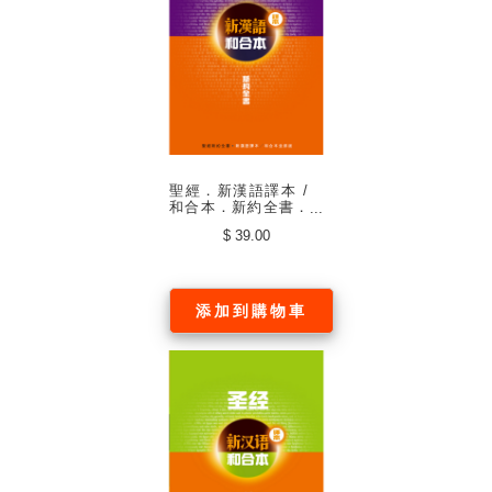
聖經．新漢語譯本 /
和合本．新約全書．
註釋版．並排版．軟
$ 39.00
精裝 (中文繁體)
添加到購物車