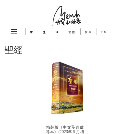
Toggle
繁體
简体
EN
navigation
聖經
精裝版《中文聖經啟
導本》(2023年９月增