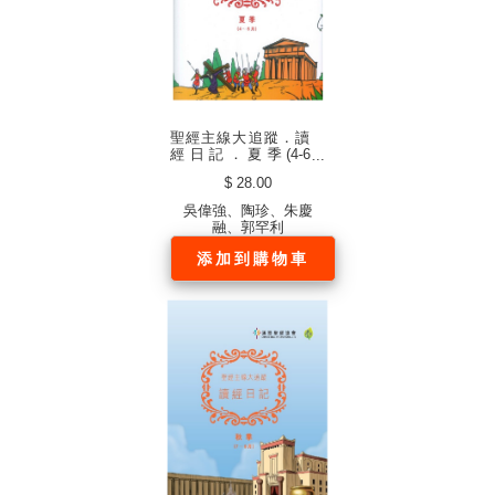
聖經主線大追蹤．讀
經日記．夏季(4-6
月)．硬面．白邊 （中
$ 28.00
文繁體）
吳偉強、陶珍、朱慶
融、郭罕利
添加到購物車