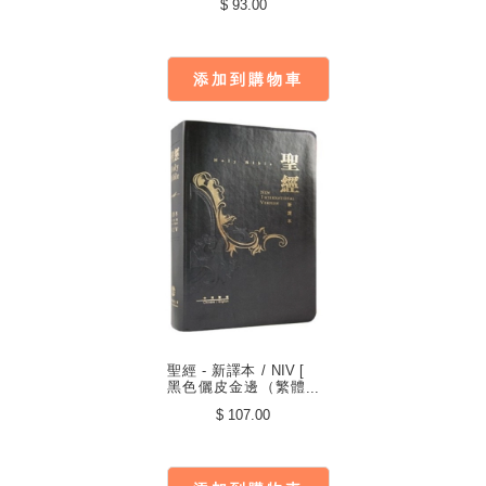
$ 93.00
添加到購物車
聖經 - 新譯本 / NIV [
黑色儷皮金邊（繁體
中英．神字版．標準
$ 107.00
裝）] S15TS01J2