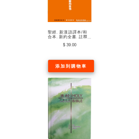
聖經. 新漢語譯本/和
合本. 新約全書. 註釋
版. 並排版. 軟精裝
$ 39.00
（中文簡體）
添加到購物車