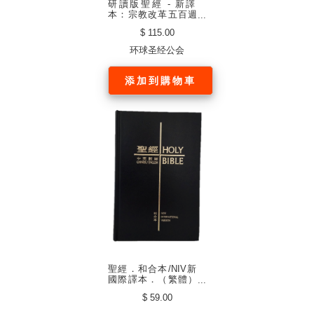
研讀版聖經 - 新譯
本：宗教改革五百週
年紀念版（簡體．神
$ 115.00
字版 黑色仿皮白邊）
环球圣经公会
添加到購物車
聖經．和合本/NIV新
國際譯本．（繁體）
中英對照．黑色精
$ 59.00
裝．白邊．新標準
本．拇指版