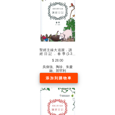
聖經主線大追蹤．讀
經日記．春季(1-3
月)．硬面．白邊（中
$ 28.00
文繁體）
吳偉強、陶珍、朱慶
融、郭罕利
添加到購物車