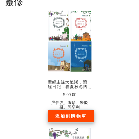
靈修
聖經主線大追蹤．讀
經日記．春夏秋冬四
冊．硬面．白邊 （中
$ 99.00
文繁體）
吳偉強、陶珍、朱慶
融、郭罕利
添加到購物車