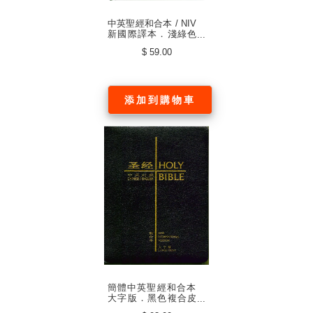
中英聖經和合本 / NIV
新國際譯本．淺綠色
硬面．白邊（中文簡
$ 59.00
體/英文）
添加到購物車
簡體中英聖經和合本
大字版．黑色複合皮
面‧金邊 CBS1260