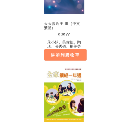
天天親近主 III（中文
繁體）
$ 35.00
朱小娟、吳偉強、陶
珍、張秀儀、楊美芬
添加到購物車