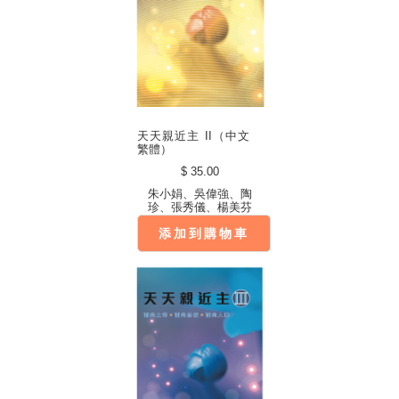
天天親近主 II（中文
繁體）
$ 35.00
朱小娟、吳偉強、陶
珍、張秀儀、楊美芬
添加到購物車