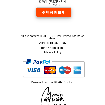
畢德生 (EUGENE H.
PETERSON)
添加到購物車
All site content © 2019, BSP Pty Limited trading as
Memh
ABN 90 106 876 046
Term & Conditions
Privacy Policy
Powered by The RHAN Pty Ltd.
Tel: +61 2 9135 8638