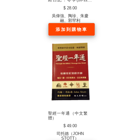
月)．硬面．白邊（中
$ 28.00
文繁體）
吳偉強、陶珍、朱慶
融、郭罕利
添加到購物車
聖經一年通（中文繁
體）
$ 49.00
司托德（JOHN
STOTT）