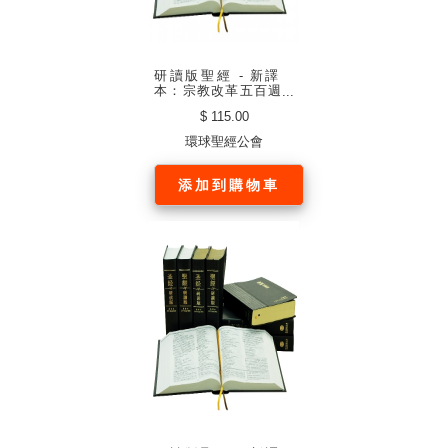
研讀版聖經 - 新譯
本：宗教改革五百週
年紀念版（繁體．神
$ 115.00
字版 黑色仿皮白邊）
環球聖經公會
添加到購物車