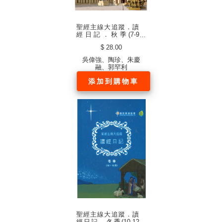
聖經主線大追蹤．讀
經日記．秋季(7-9
月)．硬面．白邊 （中
$ 28.00
文繁體）
吳偉強、陶珍、朱慶
融、郭罕利
添加到購物車
聖經主線大追蹤．讀
經日記．冬季(10-12