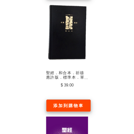
聖經．和合本．祈禱
應許版．標準本．單
色印刷．中文繁體
$ 39.00
添加到購物車