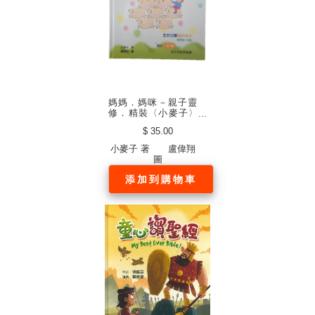
媽媽．媽咪－親子靈
修．精裝〈小麥子〉
(中文繁體)
$ 35.00
小麥子 著 盧偉翔
圖
添加到購物車