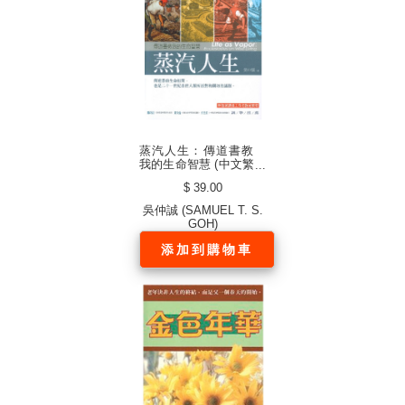
蒸汽人生：傳道書教
我的生命智慧 (中文繁
體)
$ 39.00
吳仲誠 (SAMUEL T. S.
GOH)
添加到購物車