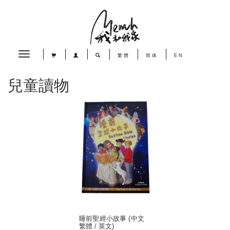
Toggle
繁體
简体
EN
navigation
兒童讀物
睡前聖經小故事 (中文
繁體 / 英文)