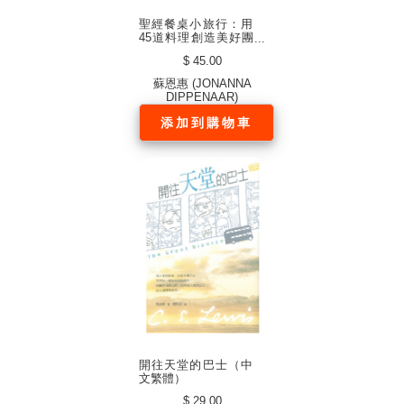
聖經餐桌小旅行：用
45道料理創造美好團
契（中文繁體）
$ 45.00
蘇恩惠 (JONANNA
DIPPENAAR)
添加到購物車
開往天堂的巴士（中
文繁體）
$ 29.00