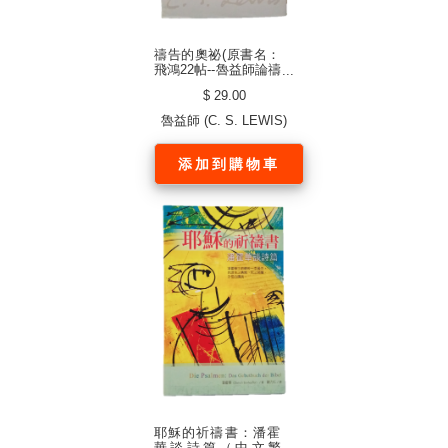
禱告的奧祕(原書名：
飛鴻22帖--魯益師論禱
告) (中文繁體)
$ 29.00
魯益師 (C. S. LEWIS)
添加到購物車
耶穌的祈禱書：潘霍
華談詩篇（中文繁