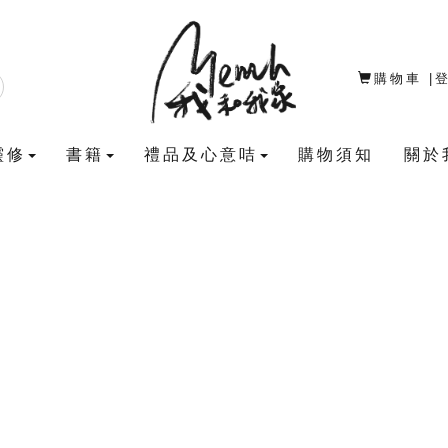
購物車
|
靈修
書籍
禮品及心意咭
購物須知
關於