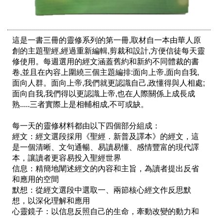
這是一書三冊的靈修系列的第一冊,取材自一本由華人原
創的主題聖經,經過重新編輯,剪裁和設計,方便信徒每天靈
修使用。每週選用的經文涵蓋舊約和新約不同體裁的書
卷,並且在內容上圍繞三個主題編排:面向上帝,面向自我,
面向人群。面向上帝,我們就更認識自己,政懂得與人相處;
面向自我,我們得以更認識上帝,也在人際關係上成長成
熟.....三者實際上是相輔相成,不可或缺。

每一天的靈修材料都由以下四個部分組成：

經文：經文選段採用《聖經．新普及譯本》的經文，這
是一個清晰、文句通暢、易讀易懂、感情豐富的現代譯
本，讓讀者更容易投入聖經世界

信息：精簡地闡述經文的內容和主旨，為讀者提出反省
和應用的空間

默想：從經文選段中選取一、兩節核心經文作反思默
想，以深化理解和應用

心靈鏡子：以信息反照自己的生命，牽動改變的動力和