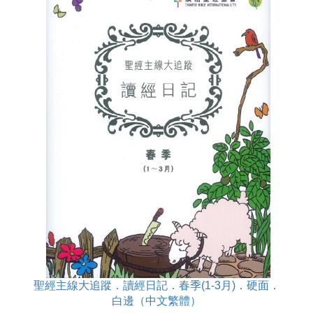
聖經主線大追蹤．讀經日記．春季(1-3月)．硬面．
白邊（中文繁體）