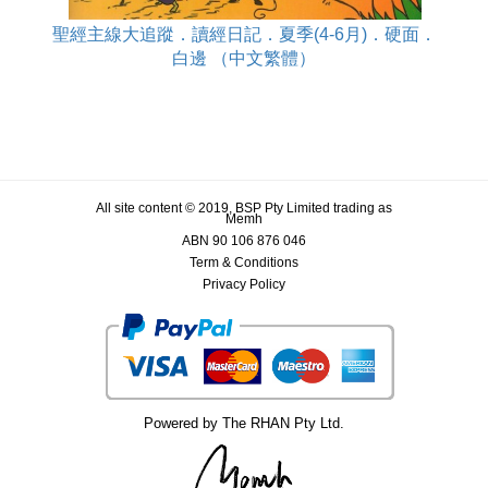
聖經主線大追蹤．讀經日記．夏季(4-6月)．硬面．
白邊 （中文繁體）
All site content © 2019, BSP Pty Limited trading as
Memh
ABN 90 106 876 046
Term & Conditions
Privacy Policy
Powered by The RHAN Pty Ltd.