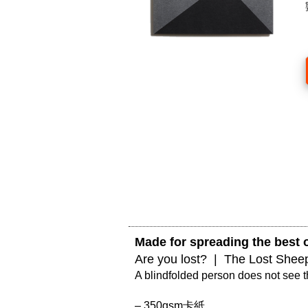
Made for spreading the best o
Are you lost?  |  The Lost Shee
A blindfolded person does not see the
– 350gsm卡紙
