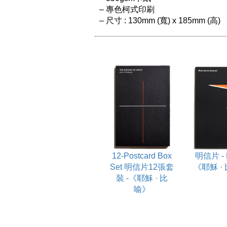
– 專色柯式印刷

12-Postcard Box
明信片 - P
Set 明信片12張套
《耶穌 ·
裝 -《耶穌 · 比
喻》