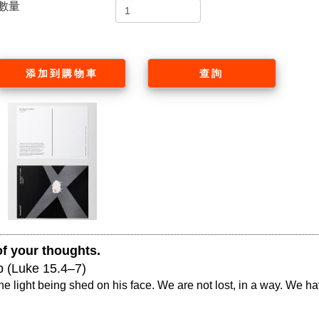
數量
添加到購物車
查詢
f your thoughts. 
p (Luke 15.4–7)
 light being shed on his face. We are not lost, in a way. We have 