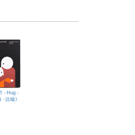
- Hug -
 · 比喻》