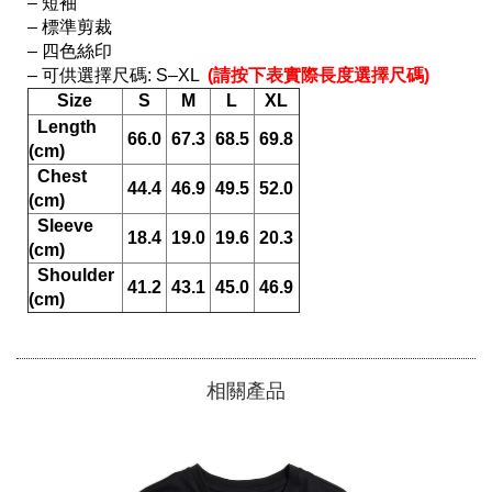
– 短袖

– 標準剪裁

– 四色絲印

– 可供選擇尺碼: S–XL 
 (請按下表實際長度選擇尺碼) 
Size
S
M
L
XL
  Length 
66.0
67.3
68.5
69.8
(cm)
  Chest 
44.4
46.9
49.5
52.0
(cm)
  Sleeve 
18.4
19.0
19.6
20.3
(cm)
  Shoulder 
41.2
43.1
45.0
46.9
(cm)
相關產品