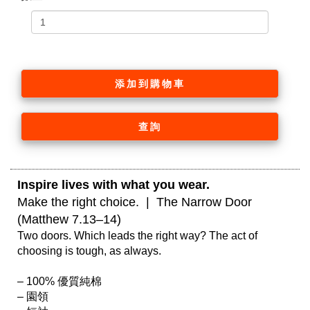
添加到購物車
查詢
Inspire lives with what you wear. 
Make the right choice.  |  The Narrow Door 
(Matthew 7.13–14)
Two doors. Which leads the right way? The act of 
choosing is tough, as always.

– 100% 優質純棉

– 園領
