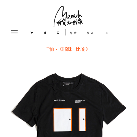
Toggle
繁體
简体
EN
navigation
T恤 -《耶穌 · 比喻》