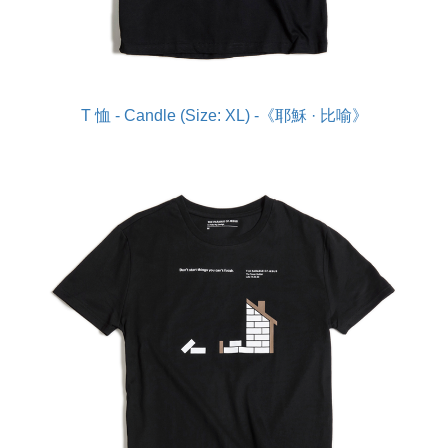
T 恤 - Candle (Size: XL) -《耶穌 · 比喻》