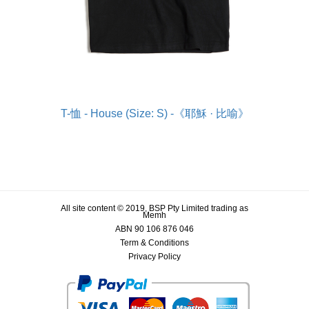
T-恤 - House (Size: S) -《耶穌 · 比喻》
All site content © 2019, BSP Pty Limited trading as
Memh
ABN 90 106 876 046
Term & Conditions
Privacy Policy